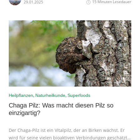
15 Minuten Lesedauer
29.01.2025
,
,
Heilpflanzen
Naturheilkunde
Superfoods
Chaga Pilz: Was macht diesen Pilz so
einzigartig?
Der Chaga-Pilz ist ein Vitalpilz, der an Birken wächst. Er
wird für seine vielen bioaktiven Verbindungen geschätzt