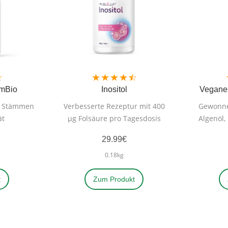
ymBio
Inositol
Vegane
n Stämmen
Verbesserte Rezeptur mit 400
Gewonne
ät
μg Folsäure pro Tagesdosis
Algenöl,
u
29.99€
0.18kg
t
Zum Produkt