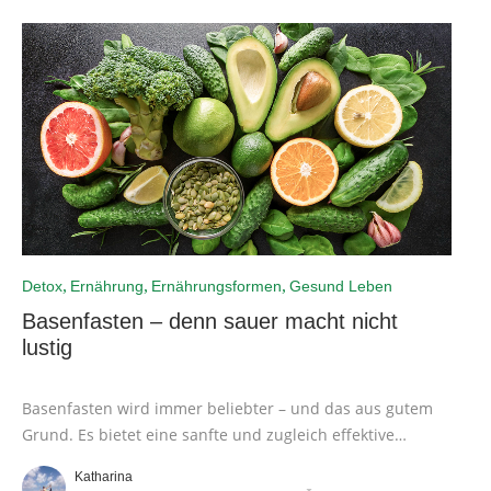
,
,
,
Detox
Ernährung
Ernährungsformen
Gesund Leben
Basenfasten – denn sauer macht nicht
lustig
Basenfasten wird immer beliebter – und das aus gutem
Grund. Es bietet eine sanfte und zugleich effektive
Methode, den Körper zu entlasten, sich von innen heraus
Katharina
zu regenerieren und das allgemeine Wohlbefinden zu