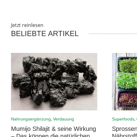
Jetzt reinlesen
BELIEBTE ARTIKEL
,
,
Nahrungsergänzung
Verdauung
Superfoods
Mumijo Shilajit & seine Wirkung
Sprossen
– Das können die natürlichen
Nährstoff