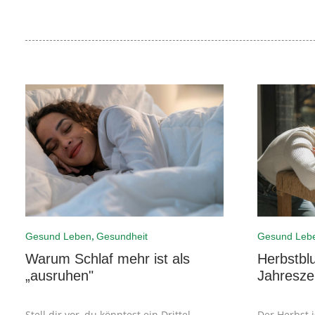
,
Gesund Leben
Gesundheit
Gesund Leb
Warum Schlaf mehr ist als
Herbstbl
„ausruhen"
Jahresze
Stell dir vor, du könntest ein Drittel
Der Herbst i