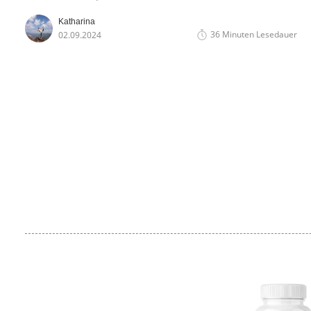
Stimmungsschwankungen? Diese Symptome könnten auf
Katharina
einen Vitamin B12 Mangel hinweisen. Erfahre in unserem
36 Minuten Lesedauer
02.09.2024
Blog, warum Vitamin B12 so wichtig für deine Gesundheit
ist, wie du einem Mangel vorbeugen kannst und welche
natürlichen Quellen das essenzielle Vitamin liefern.
Besonders für Veganer und Vegetarier bieten wir
wertvolle Tipps zur richtigen Supplementierung. Entdecke
die Symptome, Ursachen und besten Lösungswege gegen
Vitamin B12 Mangel, um vital und energiegeladen durch
den Alltag zu gehen.