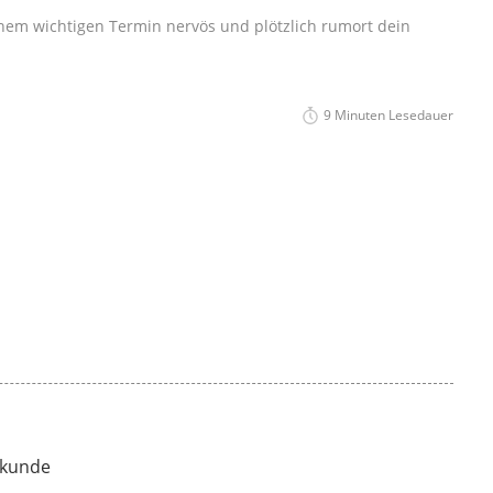
inem wichtigen Termin nervös und plötzlich rumort dein
9 Minuten Lesedauer
lkunde