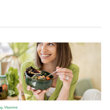
,
ng
Vitamine