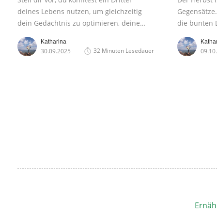
deines Lebens nutzen, um gleichzeitig
Gegensätze.
dein Gedächtnis zu optimieren, deine
die bunten B
Emotionen zu verarbeiten, dein
warme Licht
Katharina
Katha
Immunsystem zu stärken und deine
andererseit
32 Minuten Lesedauer
30.09.2025
09.10
Kreativität zu fördern – und das alles,
graue Wolke
während du gemütlich im Bett liegst.
dunkle Jahr
Klingt zu schön, um wahr zu sein? Ist es
Spannungsfe
aber nicht. Das ist Schlaf.
Stimmungsti
der Herbstb
Ernäh