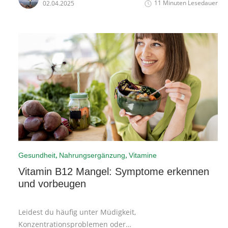
11 Minuten Lesedauer
02.04.2025
Rötungen in Verbindung brachte, weiss man heute, dass
entzündliche Prozesse im ganzen Körper ablaufen
können – oft unbemerkt, aber mit weitreichenden Folgen
für die Gesundheit.
,
,
Gesundheit
Nahrungsergänzung
Vitamine
Vitamin B12 Mangel: Symptome erkennen
und vorbeugen
Leidest du häufig unter Müdigkeit,
Konzentrationsproblemen oder