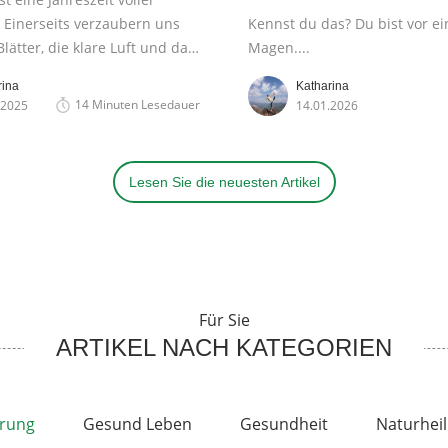
 Einerseits verzaubern uns
Kennst du das? Du bist vor e
lätter, die klare Luft und das
Magen....
 der tief stehenden Sonne,
rina
Katharina
s kündigen kürzere Tage,
14 Minuten Lesedauer
.2025
14.01.2026
n und lange Nächte auch die
eszeit an. Genau in diesem
ld entsteht oft ein
Lesen Sie die neuesten Artikel
ef, das viele von uns kennen:
lues.
Für Sie
ARTIKEL NACH KATEGORIEN
rung
Gesund Leben
Gesundheit
Naturhei